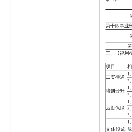
第十四事业
第
三、【福利
项目
相
1
工资待遇
2
1
培训晋升
2
1
后勤保障
2
3
1
放
文体设施