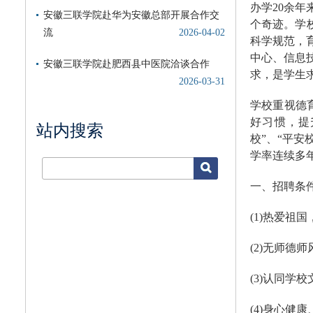
办学20余
个奇迹。学
科学规范，
中心、信息
求，是学生
学校重视德
好习惯，提
站内搜索
校”、“平安
学率连续多
一、招聘条
(1)热爱祖
(2)无师德
(3)认同学
(4)身心健