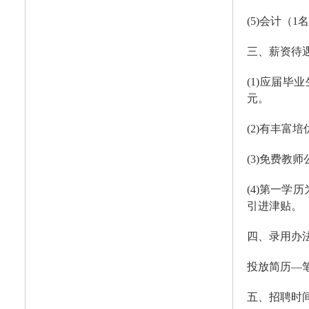
(5)会计（1
三、薪资待
(1)应届毕
元。
(2)有丰富培
(3)免费
(4)第一
引进津贴。
四、录用办
投放简历—
五、招聘时