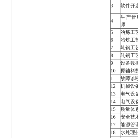
3
软件开
生产管
4
师
5
冶炼工
6
冶炼工
7
轧钢工
8
轧钢工
9
设备数
10
原辅料
11
故障诊
12
机械设
13
电气设
14
电气设
15
质量体
16
安全技
17
能源管
18
水处理