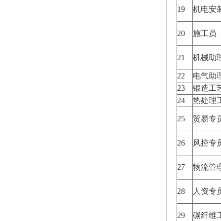
19
机电安
20
施工员
21
机械助
22
电气助
23
锻造工
24
热处理
25
贸易专
26
风控专
27
物流管
28
人资专
29
碳纤维