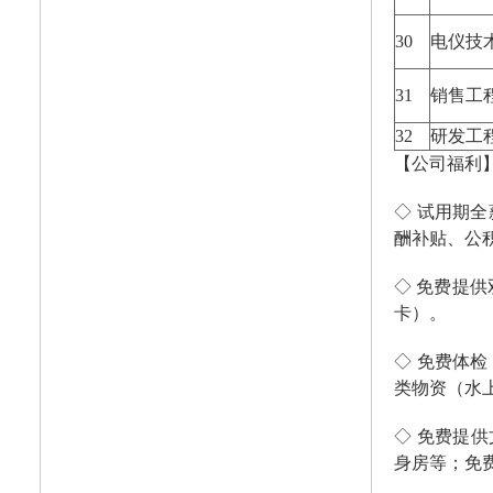
30
电仪技
31
销售工
32
研发工
【公司福利
◇ 试用期
酬补贴、公
◇ 免费提
卡）。
◇ 免费体
类物资（水
◇ 免费提
身房等；免