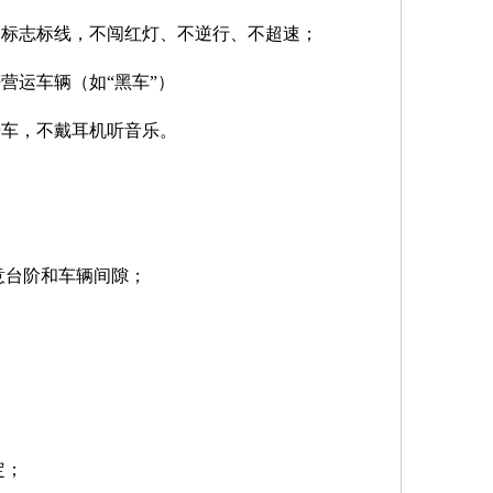
、标志标线，不闯红灯、不逆行、不超速
；
营运车辆（如“黑车”）
骑车，不戴耳机听音乐。
意台阶和车辆间隙
；
定
；