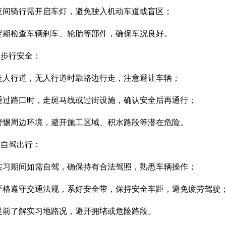
夜间骑行需开启车灯，避免驶入机动车道或盲区
；
定期检查车辆刹车、轮胎等部件，确保车况良好
。
.
步行安全：
走人行道，无人行道时靠路边行走，注意避让车辆
；
通过路口时，走斑马线或过街设施，确认安全后再通行
；
警惕周边环境，避开施工区域、积水路段等潜在危险。
.
自驾出行：
实习期间如需自驾，确保持有合法驾照，熟悉车辆操作
；
严格遵守交通法规，系好安全带，保持安全车距，避免疲劳驾驶
提前了解实习地路况，避开拥堵或危险路段。