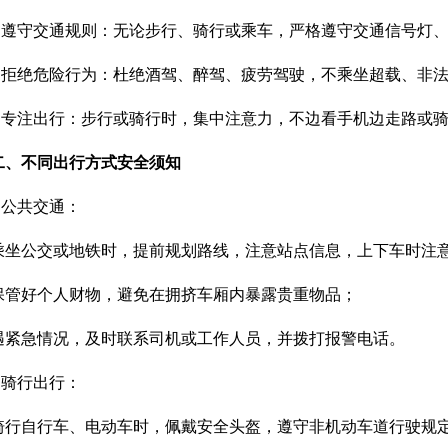
.遵守交通规则：无论步行、骑行或乘车，严格遵守交通信号灯
2.拒绝危险行为：杜绝酒驾、醉驾、疲劳驾驶，不乘坐超载、非法
3.专注出行：步行或骑行时，集中注意力，不边看手机边走路
或
二、不同出行方式安全须知
.
公共交通：
乘坐公交
或
地铁时，提前规划路线，注意站点信息，上下车时注
保管好个人财物，避免在拥挤车厢内暴露贵重物品
；
遇紧急情况，及时联系司机或工作人员，并拨打报警电话
。
.
骑行出行：
骑行自行车、电动车时，佩戴安全头盔，遵守非机动车道行驶规