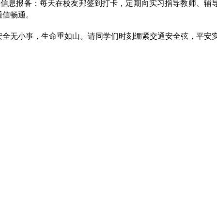
3.信息报备：
每天在校友邦签到打卡，
定期向
实习指导教师、
辅
通信畅通
。
安全无小事，生命重如山。请同学们时刻绷紧交通安全弦，平安