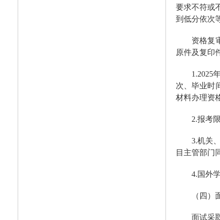
要求不符或
到低分依次
资格复
原件及复印
1.2
次、毕业时
材料办理资
2.报
3.机
目主管部门
4.国
（四）
面试采