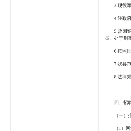
3.现役军
4.经
5.曾
员、处于刑
6.按
7.我县
8.法
四、招
（一）
（1）