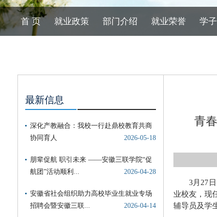
首 页
就业政策
部门介绍
就业荣誉
学子
最新信息
青春
3月2
业校友，现
辅导员及学